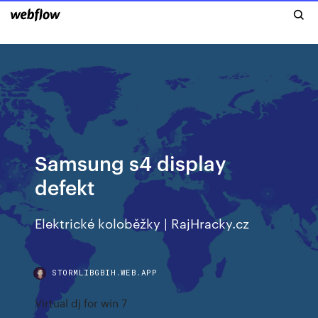
Samsung s4 display
defekt
Elektrické koloběžky | RajHracky.cz
STORMLIBGBIH.WEB.APP
Virtual dj for win 7