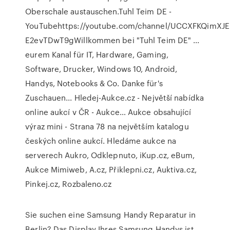
Oberschale austauschen.Tuhl Teim DE -
YouTubehttps://youtube.com/channel/UCCXFKQimXJE
E2evTDwT9gWillkommen bei "Tuhl Teim DE" ...
eurem Kanal für IT, Hardware, Gaming,
Software, Drucker, Windows 10, Android,
Handys, Notebooks & Co. Danke für's
Zuschauen... Hledej-Aukce.cz - Největší nabídka
online aukcí v ČR - Aukce… Aukce obsahující
výraz mini - Strana 78 na největším katalogu
českých online aukcí. Hledáme aukce na
serverech Aukro, Odklepnuto, iKup.cz, eBum,
Aukce Mimiweb, A.cz, Přiklepni.cz, Auktiva.cz,
Pinkej.cz, Rozbaleno.cz
Sie suchen eine Samsung Handy Reparatur in
Berlin? Das Display Ihres Samsung Handys ist