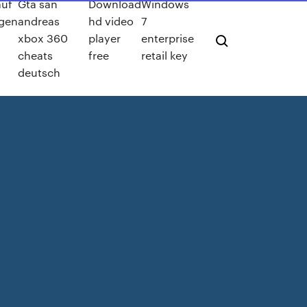
auf
Gta san
Download
Windows
ngen
andreas
hd video
7
xbox 360
player
enterprise
cheats
free
retail key
deutsch