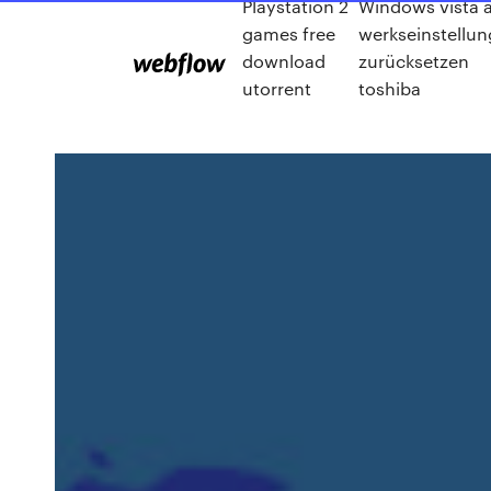
Playstation 2
Windows vista 
games free
werkseinstellu
download
zurücksetzen
utorrent
toshiba