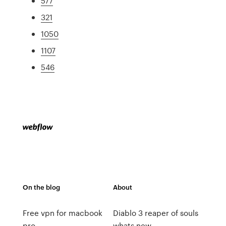
577
321
1050
1107
546
On the blog
About
Free vpn for macbook
Diablo 3 reaper of souls
pro
whats new